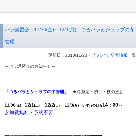
バラ講習会 11/30(金)～12/3(月) つるバラとシュラブの冬
管理
更新日：2018/11/20 -
プランツ
,
新着情報
一覧
～バラ講習会のお知らせ～
「つるバラとシュラブの冬管理」
★冬剪定・誘引・枝の更新
12/1
12/2
14：00～
11/30
12/3
(金)
(土)
(日)
(月) いずれの日も
参加費無料・予約不要