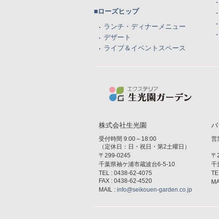
■ローズヒップ
ランチ・ディナーメニュー
デザート
ライブ＆イベントスペース
株式会社生光園
バ
受付時間 9:00～18:00
営業
（定休日：日・祝日・第2土曜日）
〒299-0245
〒2
千葉県袖ケ浦市蔵波台6-5-10
千
TEL : 0438-62-4075
TE
FAX : 0438-62-4520
MA
MAIL :
info@seikouen-garden.co.jp