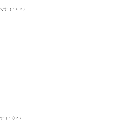
です（＾ｕ＾）
す（＾◇＾）